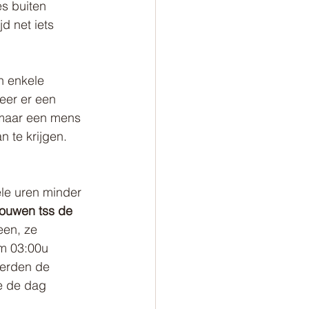
es buiten 
jd net iets 
n enkele 
eer er een 
 maar een mens 
 te krijgen. 
ele uren minder 
rouwen tss de 
en, ze 
m 03:00u 
erden de 
e de dag 