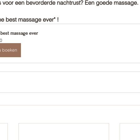
s voor een bevorderde nachtrust? Een goede massage.
the best massage ever" !
 best massage ever
0
u boeken