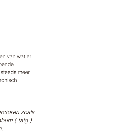
en van wat er 
doende 
 steeds meer 
ronisch 
actoren zoals 
bum ( talg ) 
n.