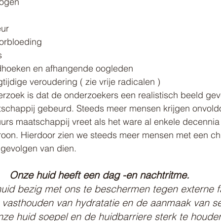
 ogen
n
eur
orbloeding
s
hoeken en afhangende oogleden
gtijdige veroudering ( zie vrije radicalen )
derzoek is dat de onderzoekers een realistisch beeld gev
tschappij gebeurd. Steeds meer mensen krijgen onvol
urs maatschappij vreet als het ware al enkele decennia
atroon. Hierdoor zien we steeds meer mensen met een ch
e gevolgen van dien.
Onze huid heeft een dag -en nachtritme.
uid bezig met ons te beschermen tegen externe f
et vasthouden van hydratatie en de aanmaak van se
ze huid soepel en de huidbarriere sterk te houde