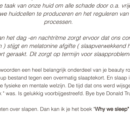
de taak van onze huid om alle schade door o.a. vrij
uwe huidcellen te produceren en het reguleren van
processen. 
n het dag -en nachtritme zorgt ervoor dat ons cort
) stijgt en melatonine afgifte ( slaapverwekkend 
rt geraakt. Dit zorgt op termijn voor slaapproblem
woorden een heel belangrijk onderdeel van je beauty rou
up bestand tegen een overmatig slaaptekort. En slaap i
je fysieke en mentale welzijn. De tijd dat ons werd wijs
k " was. Is gelukkig voorbijgestreefd. Bye bye Donald Tr
ten over slapen. Dan kan ik je het boek "
Why we sleep"