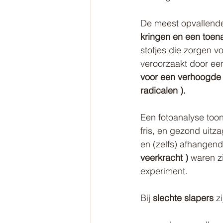
De meest opvallende
kringen en een toena
stofjes die zorgen v
veroorzaakt door ee
voor een verhoogde o
radicalen ).
Een fotoanalyse too
fris, en gezond uit
en (zelfs) afhange
veerkracht ) 
waren zi
experiment.
Bij 
slechte slapers 
z