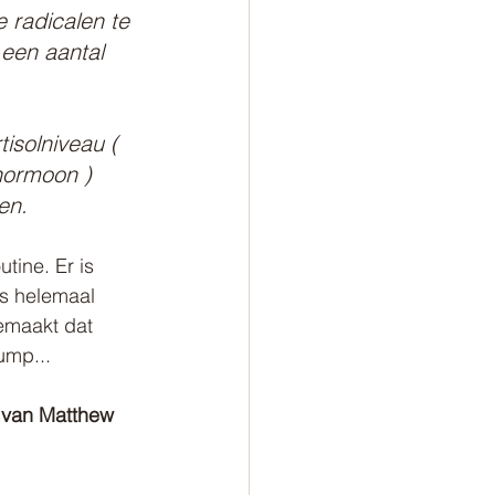
e radicalen te 
 een aantal 
isolniveau ( 
hormoon ) 
en.
tine. Er is 
s helemaal 
gemaakt dat 
ump...
 van Matthew 