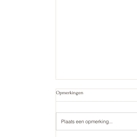
Opmerkingen
Plaats een opmerking...
Ik ben er klaar mee!