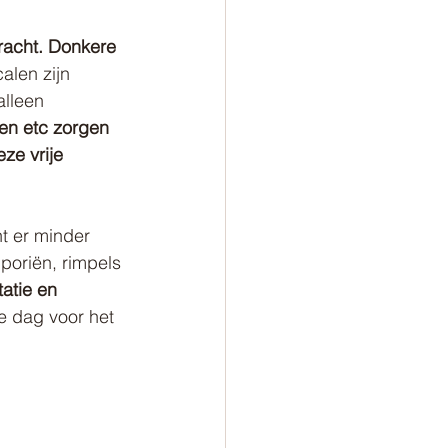
kracht. Donkere 
alen zijn 
alleen 
en etc zorgen 
ze vrije 
t er minder 
poriën, rimpels 
atie en 
e dag voor het 