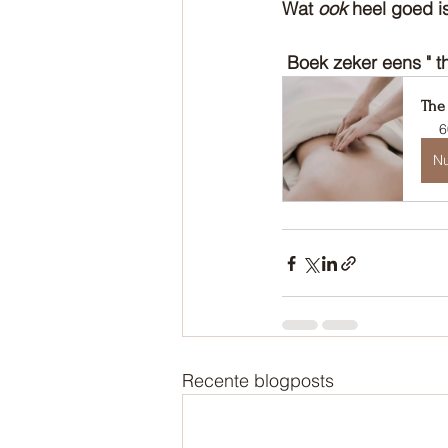
Wat 
ook 
heel goed i
 Boek zeker eens " 
The
6
N
Recente blogposts