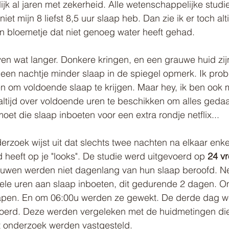
nlijk al jaren met zekerheid. Alle wetenschappelijke studi
et mijn 8 liefst 8,5 uur slaap heb. Dan zie ik er toch alti
een bloemetje dat niet genoeg water heeft gehad. 
ven wat langer. Donkere kringen, en een grauwe huid zij
een nachtje minder slaap in de spiegel opmerk. Ik prob
n om voldoende slaap te krijgen. Maar hey, ik ben ook
 altijd over voldoende uren te beschikken om alles gedaan
t die slaap inboeten voor een extra rondje netflix...
rzoek wijst uit dat slechts twee nachten na elkaar enk
d heeft op je "looks". De studie werd uitgevoerd op 
24 v
ouwen werden niet dagenlang van hun slaap beroofd. Ne
ele uren aan slaap inboeten, dit gedurende 2 dagen. O
apen. En om 06:00u werden ze gewekt. De derde dag w
oerd. Deze werden vergeleken met de huidmetingen di
 onderzoek werden vastgesteld.