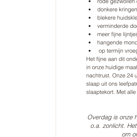
rode gezwollen
donkere kringe
blekere huidskl
verminderde do
meer fijne lijntje
hangende mond
 op termijn vroe
Het fijne aan dit on
in onze huidige maa
nachtrust. Onze 24 u
slaap uit ons leefp
slaaptekort. Met all
Overdag is onze h
o.a. zonlicht. H
om on