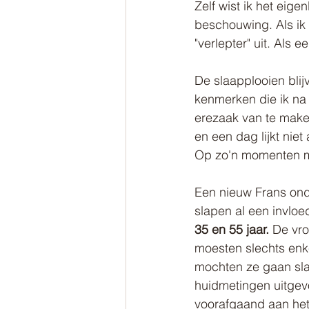
Zelf wist ik het eige
beschouwing. Als ik ni
"verlepter" uit. Als 
De slaapplooien blij
kenmerken die ik na 
erezaak van te make
en een dag lijkt niet
Op zo'n momenten moe
Een nieuw Frans onde
slapen al een invloe
35 en 55 jaar.
 De vr
moesten slechts enk
mochten ze gaan sl
huidmetingen uitgev
voorafgaand aan het