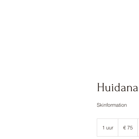
Huidana
Skinformation
75
euro
1 uur
1
€ 75
u