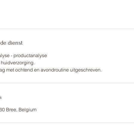
 de dienst
lyse - productanalyse
r huidverzorging.
lag met ochtend en avondroutine uitgeschreven.
s
960 Bree, Belgium