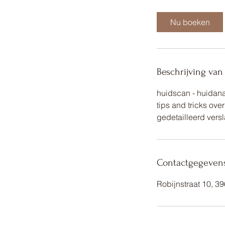
u
Nu boeken
Beschrijving van
huidscan - huidana
tips and tricks ove
gedetailleerd vers
Contactgegeven
Robijnstraat 10, 3