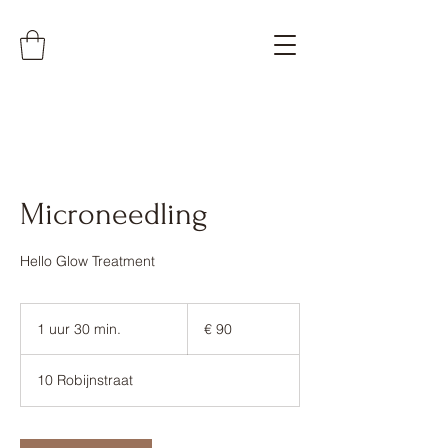
Microneedling
Hello Glow Treatment
90
euro
1 uur 30 min.
1
€ 90
u
u
10 Robijnstraat
3
0
m
i