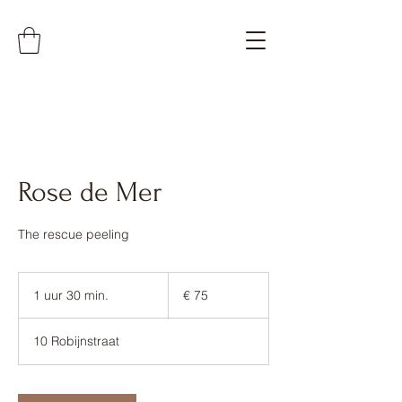
Rose de Mer
The rescue peeling
75
euro
1 uur 30 min.
1
€ 75
u
u
10 Robijnstraat
3
0
m
i